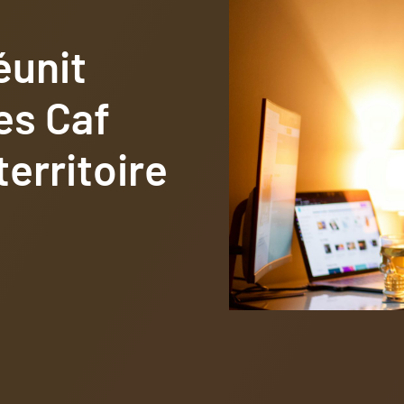
éunit
es Caf
territoire